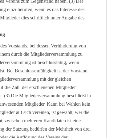
des Vereins zum Gegenstand haben. (3) Der
ng einzuberufen, wenn es das Interesse des
Mitglieder dies schriftlich unter Angabe des
ung
des Vorstands, bei dessen Verhinderung von
 einem durch die Mitgliederversammlung zu
ederversammlung ist beschlussfähig, wenn
ist. Bei Beschlussunfähigkeit ist der Vorstand
tgliederversammlung mit der gleichen
f die Zahl der erschienenen Mitglieder
n. (3) Die Mitgliederversammlung beschließt in
 anwesenden Mitglieder. Kann bei Wahlen kein
ieder auf sich vereinen, ist gewählt, wer die
t; zwischen mehreren Kandidaten ist eine
ng der Satzung bedürfen der Mehrheit von drei
oder die Auflösung des Vereins der