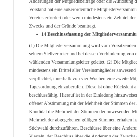
Änderungen der Mitgliedsbeiträge oder die Auflösung 
Vorstand hat eine außerordentliche Mitgliederversammlu
Vereins erfordert oder wenn mindestens ein Zehntel der 
Zwecks und der Gründe beantragt.
14 Beschlussfassung der Mitgliederversamml
(1) Die Mitgliederversammlung wird vom Vorsitzenden 
seinem Stellvertreter und bei dessen Verhinderung von
wählenden Versammlungsleiter geleitet. (2) Die Mitgli
mindestens ein Drittel aller Vereinsmitglieder anwesend 
verpflichtet, innerhalb von vier Wochen eine zweite Mi
Tagesordnung einzuberufen. Diese ist ohne Rücksicht au
beschlussfähig. Hierauf ist in der Einladung hinzuweise
offener Abstimmung mit der Mehrheit der Stimmen der
Kandidat die Mehrheit der Stimmen der anwesenden Mitgl
Mehrheit der abgegebenen gültigen Stimmen erhalten ha
Stichwahl durchzuführen. Beschlüsse über eine Änderu
Vierteln, der Beschluss über die Änderung des Zwecks 